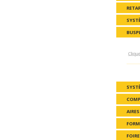
RETA
SYST
BUSP
Clique
SYST
COMP
AIRE
FORM
FOIR